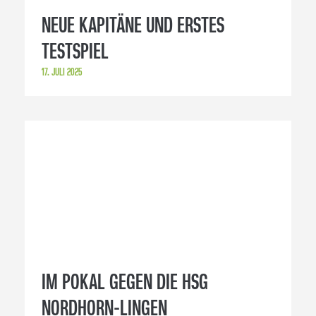
13. JULI 2025
NEUER KREISLÄUFER KOMMT VON
DEN RECKEN AUS BURGDORF
8. JULI 2025
9
1
2
3
4
5
6
7
8
10
11
12