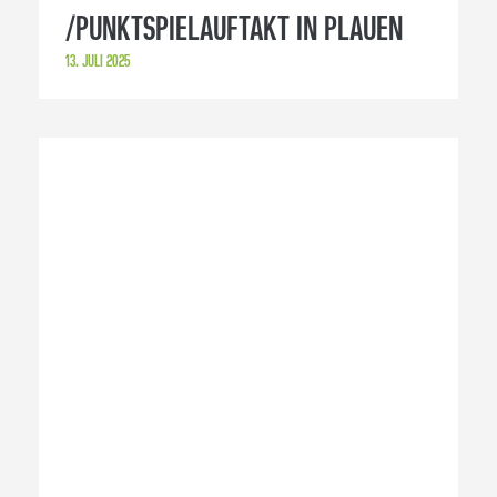
13
14
15
16
17
18
19
20
21
22
23
24
25
26
27
28
29
30
31
32
33
34
35
36
37
38
BLEIB AUF DEM NEUESTEN