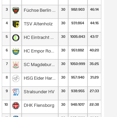
3
30
982
:
903
46:14
Füchse Berlin Reinickendorf II
4
30
931
:
864
44:16
TSV Altenholz
5
30
1005
:
843
43:17
HC Eintracht Hildesheim
6
30
951
:
882
40:20
HC Empor Rostock
7
30
1050
:
999
35:25
SC Magdeburg II
8
30
957
:
940
31:29
HSG Eider Harde
9
30
938
:
955
27:33
Stralsunder HV
10
30
948
:
1017
22:38
DHK Flensborg