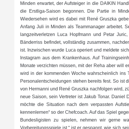
Minden erwartet, der Aufsteiger in die DAIKIN Hand
die Erstliga-Saison begonnen. Die Partie in Minden
Wiedersehen wird es dabei mit René Gruszka geben,
Anfang Juli in Minden als Teammanager arbeitet. S
langzeitverletzen Luca Hopfmann und Petar Juric
Bänderriss befindet, vollständig zusammen, nachde
ist. Inzwischen wurde Luca operiert und meldete si
Instagram aus dem Krankenhaus. Auf Trainingseinh
Monate verzichten müssen, mit der Reha aber will er
wird in der kommenden Woche wahrscheinlich ins T
Personalentscheidungen stehen bereits fest. So ist
von Hermanni und René Gruszka nachfolgen wird, zügi
neue Saison, sein Vertreter ist Jakub Tonar. Daniel 
möchte die Situation nach dem verpassten Aufstie
kennenlernen“ so der Chefcoach. Auf das Spiel gegen 
Bundesligisten zu spielen, nehmen wir gerne wa
Vorbereitungsspiele ist “ ist er gespannt, wie sich 