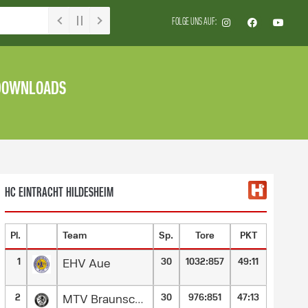
FOLGE UNS AUF:
DOWNLOADS
HC EINTRACHT HILDESHEIM
Pl.
Team
Sp.
Tore
PKT
1
30
1032
:
857
49:11
EHV Aue
2
30
976
:
851
47:13
MTV Braunschweig