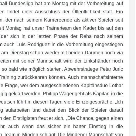
ball-Bundesliga hat am Montag mit der Vorbereitung auf
 findet unter Ausschluss der Öffentlichkeit statt. Ein
 der nach seinem Karriereende als aktiver Spieler seit
eit Montag hat unser Trainerteam den Kader bis auf den
, der sich in der letzten Phase der Reha nach seinem
m auch Luis Rodriguez in die Vorbereitung eingestiegen
ch am Dienstag schon wieder mit beiden Daumen hoch via
eiten mit seiner Mannschaft wird der Linkshänder noch
 so bald wie möglich starten. Abwehrstratege Petar Juric
raining zurückkehren können. Auch mannschaftsinterne
 die Frage, wer dem ausgeschiedenen Kapitänsduo Lothar
g geklärt worden. Philipp Wäger geht als Kapitän in die
Deutsch führt in diesen Tagen viele Einzelgespräche. „Ich
g aufarbeiten und dabei den Blick der Spieler darauf
den Erstligisten freut er sich. „Die Chance, gegen einen
hr, auch wenn das sicher ein harter Einstieg in die
sein Team in Minden schlägt. Die Mindener Mannschaft von