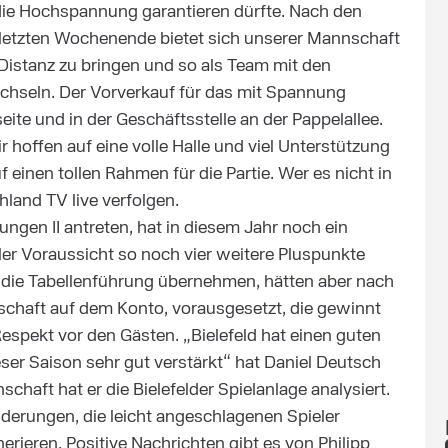
ie, die Hochspannung garantieren dürfte. Nach den
letzten Wochenende bietet sich unserer Mannschaft
 Distanz zu bringen und so als Team mit den
chseln. Der Vorverkauf für das mit Spannung
eite und in der Geschäftsstelle an der Pappelallee.
r hoffen auf eine volle Halle und viel Unterstützung
einen tollen Rahmen für die Partie. Wer es nicht in
hland TV live verfolgen.
en II antreten, hat in diesem Jahr noch ein
ler Voraussicht so noch vier weitere Pluspunkte
die Tabellenführung übernehmen, hätten aber nach
chaft auf dem Konto, vorausgesetzt, die gewinnt
Respekt vor den Gästen. „Bielefeld hat einen guten
dieser Saison sehr gut verstärkt“ hat Daniel Deutsch
chaft hat er die Bielefelder Spielanlage analysiert.
nderungen, die leicht angeschlagenen Spieler
ieren. Positive Nachrichten gibt es von Philipp