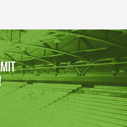
 MIT
!