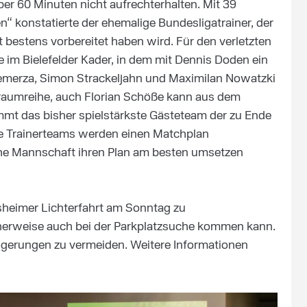
er 60 Minuten nicht aufrechterhalten. Mit 39
“ konstatierte der ehemalige Bundesligatrainer, der
 bestens vorbereitet haben wird. Für den verletzten
e im Bielefelder Kader, in dem mit Dennis Doden ein
 Demerza, Simon Strackeljahn und Maximilan Nowatzki
kraumreihe, auch Florian Schöße kann aus dem
ommt das bisher spielstärkste Gästeteam der zu Ende
de Trainerteams werden einen Matchplan
che Mannschaft ihren Plan am besten umsetzen
esheimer Lichterfahrt am Sonntag zu
erweise auch bei der Parkplatzsuche kommen kann.
zögerungen zu vermeiden. Weitere Informationen