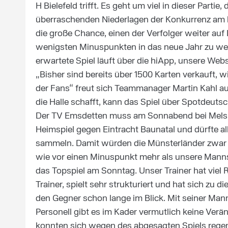
H Bielefeld trifft. Es geht um viel in dieser Part
überraschenden Niederlagen der Konkurrenz am 
die große Chance, einen der Verfolger weiter auf
wenigsten Minuspunkten in das neue Jahr zu we
erwartete Spiel läuft über die hiApp, unsere Webs
„Bisher sind bereits über 1500 Karten verkauft, wi
der Fans“ freut sich Teammanager Martin Kahl auf 
die Halle schafft, kann das Spiel über Spotdeutsc
Der TV Emsdetten muss am Sonnabend bei Melsung
Heimspiel gegen Eintracht Baunatal und dürfte al
sammeln. Damit würden die Münsterländer zwar 
wie vor einen Minuspunkt mehr als unsere Manns
das Topspiel am Sonntag. Unser Trainer hat viel 
Trainer, spielt sehr strukturiert und hat sich zu 
den Gegner schon lange im Blick. Mit seiner Manns
Personell gibt es im Kader vermutlich keine Verä
konnten sich wegen des abgesagten Spiels regener