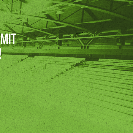
 MIT
!