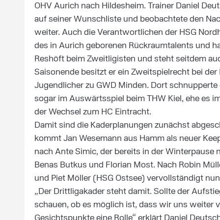
OHV Aurich nach Hildesheim. Trainer Daniel Deut
auf seiner Wunschliste und beobachtete den Na
weiter. Auch die Verantwortlichen der HSG Nordh
des in Aurich geborenen Rückraumtalents und han
Reshöft beim Zweitligisten und steht seitdem au
Saisonende besitzt er ein Zweitspielrecht bei de
Jugendlicher zu GWD Minden. Dort schnupperte d
sogar im Auswärtsspiel beim THW Kiel, ehe es i
der Wechsel zum HC Eintracht.
Damit sind die Kaderplanungen zunächst abgesc
kommt Jan Wesemann aus Hamm als neuer Keeper
nach Ante Simic, der bereits in der Winterpause
Benas Butkus und Florian Most. Nach Robin Mül
und Piet Möller (HSG Ostsee) vervollständigt n
„Der Drittligakader steht damit. Sollte der Aufst
schauen, ob es möglich ist, dass wir uns weiter 
Gesichtspunkte eine Rolle“ erklärt Daniel Deutsch