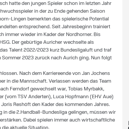
sch hatte den jungen Spieler schon im letzten Jahr
chwuchsspieler in der zu Ende gehenden Saison
orn-Lingen bemerkten das spielerische Potential
delten entsprechend. Seit Jahresbeginn trainiert
ch immer wieder im Kader der Nordhorner. Bis
r HSG. Der gebürtige Auricher wechselte als
as Talent 2022/2023 kurz Bundesligaluft und traf
m Sommer 2023 zurück nach Aurich ging. Nun folgt
hlossen. Nach dem Karriereende von Jan Jochens
 in die Mannschaft. Verlassen werden das Team
 nach Ferndorf gewechselt war, Tobias Myrbakk,
ler (vom TSV Anderten), Luca Hopfmann (EHV Aue)
un Joris Reshöft den Kader des kommenden Jahres.
ieg in die 2.Handball-Bundesliga gelingen, müssen wir
verstärken. Dabei spielen immer auch wirtschaftliche
 die aktuelle Situation.