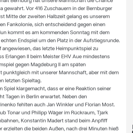
nhalt Bernburg hat unsere Mannschaft die Chance
ga gewahrt. Vor 416 Zuschauern in der Bernburger
rst Mitte der zweiten Halbzeit gelang es unserem
rken Fankolonie, sich entscheidend gegen einen
. Nun kommt es am kommenden Sonntag mit dem
 echten Endspiel um den Platz in der Aufstiegsrunde.
uf angewiesen, das letzte Heimpunktspiel zu
ss Erlangen II beim Meister EHV Aue mindestens
imspiel gegen Magdeburg II am späten
 punktgleich mit unserer Mannschaft, aber mit dem
en letzten Spieltag.
m Spiel klargemacht, dass er eine Reaktion seiner
t Tagen in Berlin erwartet. Neben den
vinenko fehlten auch Jan Winkler und Florian Most.
ub Tonar und Philipp Wäger im Rückraum, Tjark
nbahnen, Konstantin Madert stand beim Anpfiff
r erzielten die beiden Außen, nach drei Minuten hieß