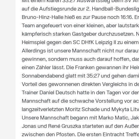
Mit einem klaren 33:27 Auswärtssieg beim SV A
auf die Aufstiegsrunde zur 2. Handball-Bundesli
Bruno-Hinz-Halle hieß es zur Pause noch 16:16. E
Team angefeuert von einer kleinen, aber lautsta
kämpferisch starken Gastgeber durchzusetzen
Heimspiel gegen den SC DHfK Leipzig II zu einem
Allerdings ist unsere Mannschaft nicht nur dara
gewinnen, sondern muss auch darauf hoffen, da
einen Zähler lässt. Die Franken gewannen ihr He
Sonnabendabend glatt mit 35:27 und gehen damit
Vorteil des gewonnenen direkten Vergleichs in d
Trainer Daniel Deutsch hatte in den Tagen vor de
Mannschaft auf die schwache Vorstellung vor ach
langzeitverletzten Moritz Schade und Mykyta Lit
Unsere Mannschaft begann mit Marko Matic, Jak
Jonas und René Gruszka starteten auf den Auße
zwischen den Pfosten. Die ersten Eintracht Treffe