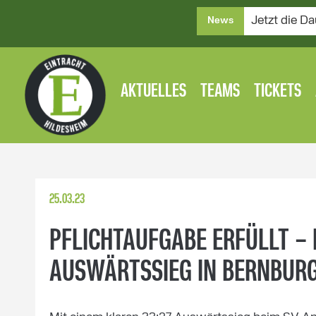
Jetzt die Da
News
AKTUELLES
TEAMS
TICKETS
25.03.23
PFLICHTAUFGABE ERFÜLLT – 
AUSWÄRTSSIEG IN BERNBUR