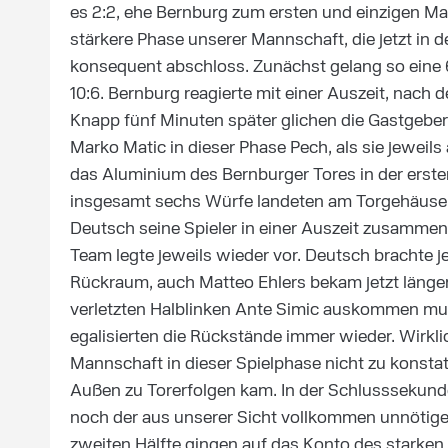
es 2:2, ehe Bernburg zum ersten und einzigen Ma
stärkere Phase unserer Mannschaft, die jetzt in
konsequent abschloss. Zunächst gelang so eine 
10:6. Bernburg reagierte mit einer Auszeit, nach 
Knapp fünf Minuten später glichen die Gastgeber
Marko Matic in dieser Phase Pech, als sie jeweil
das Aluminium des Bernburger Tores in der ersten
insgesamt sechs Würfe landeten am Torgehäuse 
Deutsch seine Spieler in einer Auszeit zusammen.
Team legte jeweils wieder vor. Deutsch brachte 
Rückraum, auch Matteo Ehlers bekam jetzt längere
verletzten Halblinken Ante Simic auskommen muss
egalisierten die Rückstände immer wieder. Wirkli
Mannschaft in dieser Spielphase nicht zu konst
Außen zu Torerfolgen kam. In der Schlusssekund
noch der aus unserer Sicht vollkommen unnötige A
zweiten Hälfte gingen auf das Konto des starken 