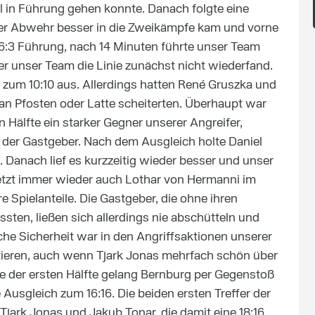
l in Führung gehen konnte. Danach folgte eine
 der Abwehr besser in die Zweikämpfe kam und vorne
6:3 Führung, nach 14 Minuten führte unser Team
der unser Team die Linie zunächst nicht wiederfand.
 zum 10:10 aus. Allerdings hatten René Gruszka und
s an Pfosten oder Latte scheiterten. Überhaupt war
 Hälfte ein starker Gegner unserer Angreifer,
der Gastgeber. Nach dem Ausgleich holte Daniel
 Danach lief es kurzzeitig wieder besser und unser
jetzt immer wieder auch Lothar von Hermanni im
 Spielanteile. Die Gastgeber, die ohne ihren
ten, ließen sich allerdings nie abschütteln und
che Sicherheit war in den Angriffsaktionen unserer
atieren, auch wenn Tjark Jonas mehrfach schön über
e der ersten Hälfte gelang Bernburg per Gegenstoß
usgleich zum 16:16. Die beiden ersten Treffer der
Tjark Jonas und Jakub Tonar, die damit eine 18:16