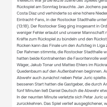
Vielleicht war ja die letzte Szene des Spieles ge
Rückspiel am Sonntag brauchte. Jan Jochens pa
Costa Diaz und verhinderte so eine höhere Niede
Eintracht-Fans, in der Rostocker Stadthalle un
(13:18). Der Rostocker Sieg ging insgesamt in Or
weniger Fehler erlaubt und unserer Mannschaft nich
Kräfte zum Rückspiel zu bündeln und den Rücks
Rücken kann das Finale um den Aufstieg in Liga
Der Rahmen stimmte, die Rostocker Stadthalle war
hatten beide Kontrahenten die Favoritenrolle weit
Wäger, Jakub Tonar und Matteo Ehlers im Rückr
Quedenbaum auf den Außenbahnen beginnen. Am 
Abwehr auch zunächst neben Petar Juric spielte.
besseren Start hatten die Gastgeber, die durch A
fünf Minuten ließ Daniel Deutsch die Abwehr etwas
In der neunten Minute verletzte sich Petar Juric u
zurückkehren. Das Spiel verlief ausgeglichener,