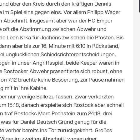
d über den Kreis durch den kräftigen Dennis
 im Spiel eins gegen eins. Vor allem Philipp Wäger
sten Abschnitt. Insgesamt aber war der HC Empor
hlte oft die Abstimmung zwischen Abwehr und
nde Leon Krka für Jochens zwischen die Pfosten. Bis
ann aber bis zur 16. Minute mit 6:10 in Rückstand,
zwei unglücklichen Schiedsrichterentscheidungen.
gen in unser Angriffsspiel, beide Keeper waren in
Die Rostocker Abwehr präsentierte sich robust, ohne
 von 7:12 brachte keine Besserung, zur Pause nahmen
ng mit in ihre Kabine.
r nur wenige Bälle zu fassen. Zwar verkürzten
m 15:18, danach erspielte sich Rostock aber schnell
n traf Rostocks Marc Pechstein zum 24:18, drei
 was für Daniel Deutsch Grund genug für die
e vorher bereits ins Tor zurückgekehrt. Großes
Wäger im zweiten Abschnitt wegen einer