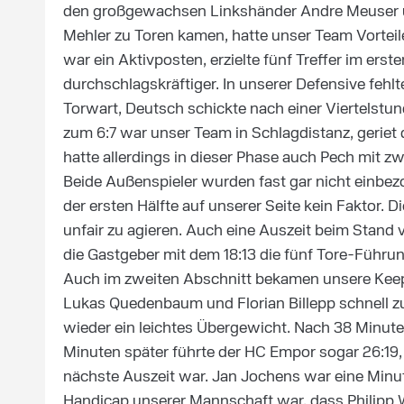
den großgewachsen Linkshänder Andre Meuser un
Mehler zu Toren kamen, hatte unser Team Vorteile
war ein Aktivposten, erzielte fünf Treffer im er
durchschlagskräftiger. In unserer Defensive fe
Torwart, Deutsch schickte nach einer Viertelstu
zum 6:7 war unser Team in Schlagdistanz, geriet d
hatte allerdings in dieser Phase auch Pech mit 
Beide Außenspieler wurden fast gar nicht einbezo
der ersten Hälfte auf unserer Seite kein Faktor. 
unfair zu agieren. Auch eine Auszeit beim Stand
die Gastgeber mit dem 18:13 die fünf Tore-Führu
Auch im zweiten Abschnitt bekamen unsere Keepe
Lukas Quedenbaum und Florian Billepp schnell zu
wieder ein leichtes Übergewicht. Nach 38 Minute
Minuten später führte der HC Empor sogar 26:19,
nächste Auszeit war. Jan Jochens war eine Minut
Handicap unserer Mannschaft war, dass Philipp 