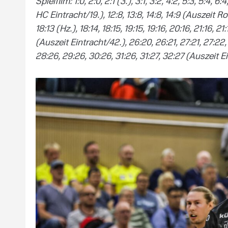
Spielfilm: 1:0, 2:0, 2:1 (3.), 3:1, 3:2, 4:2, 5:3, 5:4, 6:4
HC Eintracht/19.), 12:8, 13:8, 14:8, 14:9 (Auszeit Rosto
18:13 (Hz.), 18:14, 18:15, 19:15, 19:16, 20:16, 21:16, 21
(Auszeit Eintracht/42.), 26:20, 26:21, 27:21, 27:22
28:26, 29:26, 30:26, 31:26, 31:27, 32:27 (Auszeit E