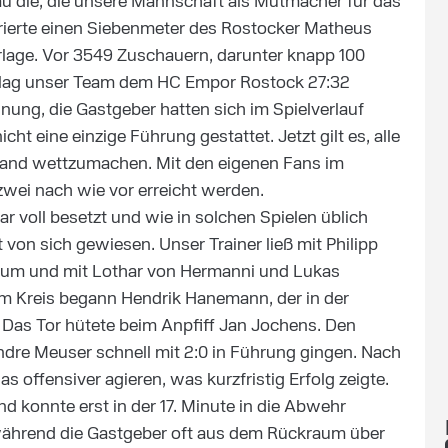
nau die, die unsere Mannschaft als Mutmacher für das
rierte einen Siebenmeter des Rostocker Matheus
rlage. Vor 3549 Zuschauern, darunter knapp 100
terlag unser Team dem HC Empor Rostock 27:32
dnung, die Gastgeber hatten sich im Spielverlauf
t eine einzige Führung gestattet. Jetzt gilt es, alle
tand wettzumachen. Mit den eigenen Fans im
 zwei nach wie vor erreicht werden.
 voll besetzt und wie in solchen Spielen üblich
 von sich gewiesen. Unser Trainer ließ mit Philipp
aum und mit Lothar von Hermanni und Lukas
Kreis begann Hendrik Hanemann, der in der
 Das Tor hütete beim Anpfiff Jan Jochens. Den
ndre Meuser schnell mit 2:0 in Führung gingen. Nach
 offensiver agieren, was kurzfristig Erfolg zeigte.
nd konnte erst in der 17. Minute in die Abwehr
 während die Gastgeber oft aus dem Rückraum über