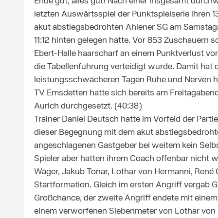
Ende gut, alles gut! Nach einer insgesamt durc
letzten Auswärtsspiel der Punktspielserie ihren 13
akut abstiegsbedrohten Ahlener SG am Samstaga
11:12 hinten gelegen hatte. Vor 853 Zuschauern 
Ebert-Halle haarscharf an einem Punktverlust vo
die Tabellenführung verteidigt wurde. Damit hat
leistungsschwächeren Tagen Ruhe und Nerven ha
TV Emsdetten hatte sich bereits am Freitagabe
Aurich durchgesetzt. (40:38)
Trainer Daniel Deutsch hatte im Vorfeld der Part
dieser Begegnung mit dem akut abstiegsbedrohten
angeschlagenen Gastgeber bei weitem kein Selbstl
Spieler aber hatten ihrem Coach offenbar nicht wi
Wäger, Jakub Tonar, Lothar von Hermanni, René
Startformation. Gleich im ersten Angriff vergab 
Großchance, der zweite Angriff endete mit einem 
einem verworfenen Siebenmeter von Lothar von H