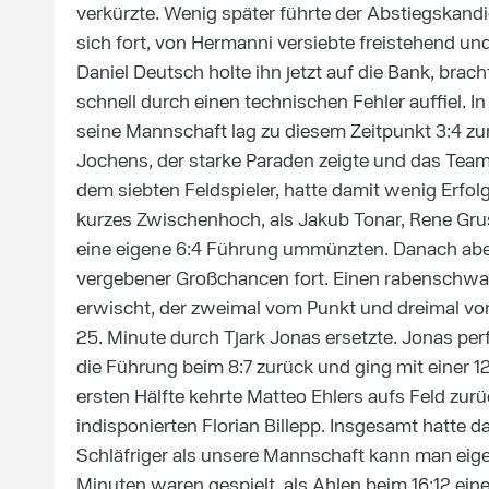
verkürzte. Wenig später führte der Abstiegskandid
sich fort, von Hermanni versiebte freistehend und
Daniel Deutsch holte ihn jetzt auf die Bank, brac
schnell durch einen technischen Fehler auffiel. I
seine Mannschaft lag zu diesem Zeitpunkt 3:4 zur
Jochens, der starke Paraden zeigte und das Team
dem siebten Feldspieler, hatte damit wenig Erfol
kurzes Zwischenhoch, als Jakub Tonar, Rene Gr
eine eigene 6:4 Führung ummünzten. Danach aber 
vergebener Großchancen fort. Einen rabenschwa
erwischt, der zweimal vom Punkt und dreimal von 
25. Minute durch Tjark Jonas ersetzte. Jonas pe
die Führung beim 8:7 zurück und ging mit einer 12
ersten Hälfte kehrte Matteo Ehlers aufs Feld zu
indisponierten Florian Billepp. Insgesamt hatte d
Schläfriger als unsere Mannschaft kann man eige
Minuten waren gespielt, als Ahlen beim 16:12 ein