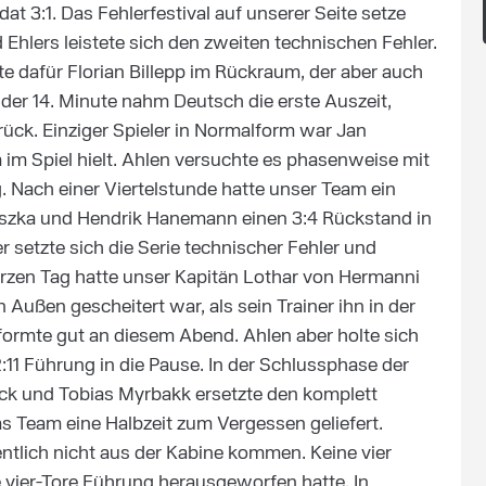
at 3:1. Das Fehlerfestival auf unserer Seite setze
 Ehlers leistete sich den zweiten technischen Fehler.
hte dafür Florian Billepp im Rückraum, der aber auch
n der 14. Minute nahm Deutsch die erste Auszeit,
ück. Einziger Spieler in Normalform war Jan
 im Spiel hielt. Ahlen versuchte es phasenweise mit
g. Nach einer Viertelstunde hatte unser Team ein
uszka und Hendrik Hanemann einen 3:4 Rückstand in
setzte sich die Serie technischer Fehler und
rzen Tag hatte unser Kapitän Lothar von Hermanni
Außen gescheitert war, als sein Trainer ihn in der
rformte gut an diesem Abend. Ahlen aber holte sich
:11 Führung in die Pause. In der Schlussphase der
rück und Tobias Myrbakk ersetzte den komplett
as Team eine Halbzeit zum Vergessen geliefert.
ntlich nicht aus der Kabine kommen. Keine vier
e vier-Tore Führung herausgeworfen hatte. In