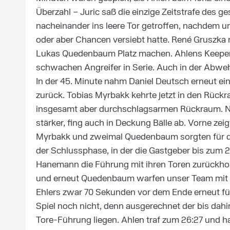
Überzahl – Juric saß die einzige Zeitstrafe des g
nacheinander ins leere Tor getroffen, nachdem un
oder aber Chancen versiebt hatte. René Gruszka 
Lukas Quedenbaum Platz machen. Ahlens Keeper 
schwachen Angreifer in Serie. Auch in der Abweh
In der 45. Minute nahm Daniel Deutsch erneut ein
zurück. Tobias Myrbakk kehrte jetzt in den Rück
insgesamt aber durchschlagsarmen Rückraum. N
stärker, fing auch in Deckung Bälle ab. Vorne zei
Myrbakk und zweimal Quedenbaum sorgten für den
der Schlussphase, in der die Gastgeber bis zum 
Hanemann die Führung mit ihren Toren zurückhol
und erneut Quedenbaum warfen unser Team mit 2
Ehlers zwar 70 Sekunden vor dem Ende erneut fü
Spiel noch nicht, denn ausgerechnet der bis dahi
Tore-Führung liegen. Ahlen traf zum 26:27 und h