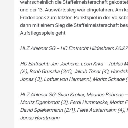
wahrscheinlich die Staffelmeisterschaft gekostet
und der 13. Auswärtssieg war eingefahren. Am
Fredenbeck zum letzten Punktspiel in der Volks
dann mit einem Sieg die Staffelmeisterschaft besi
Aufstiegsspiele geht.
HLZ Ahlener SG – HC Eintracht Hildesheim 26:27 (
HC Eintracht: Jan Jochens, Leon Krka – Tobias Myr
(2), Renè Gruszka (3/1), Jakub Tonar (4), Hendr
Jonas (3), Lothar von Hermanni, Moritz Schade (1)
HLZ Ahlener SG: Sven Kroker, Maurice Behrens 
Moritz Eigenbrodt (3), Ferdi Hümmecke, Moritz Fr
David Spiekermann (2/1), Fiete Austermann (4), Fl
Jonas Horstmann