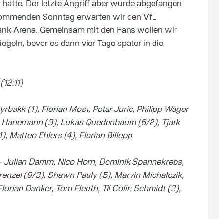
 hätte. Der letzte Angriff aber wurde abgefangen
 kommenden Sonntag erwarten wir den VfL
bank Arena. Gemeinsam mit den Fans wollen wir
egeln, bevor es dann vier Tage später in die
12:11)
bakk (1), Florian Most, Petar Juric, Philipp Wäger
ik Hanemann (3), Lukas Quedenbaum (6/2), Tjark
, Matteo Ehlers (4), Florian Billepp
— Julian Damm, Nico Horn, Dominik Spannekrebs,
enzel (9/3), Shawn Pauly (5), Marvin Michalczik,
orian Danker, Tom Fleuth, Til Colin Schmidt (3),