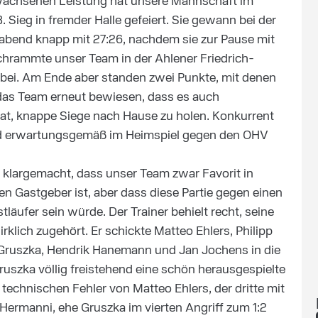
hwachsenen Leistung hat unsere Mannschaft im
. Sieg in fremder Halle gefeiert. Sie gewann bei der
bend knapp mit 27:26, nachdem sie zur Pause mit
schrammte unser Team in der Ahlener Friedrich-
rbei. Am Ende aber standen zwei Punkte, mit denen
 das Team erneut bewiesen, dass es auch
t, knappe Siege nach Hause zu holen. Konkurrent
nd erwartungsgemäß im Heimspiel gegen den OHV
ie klargemacht, dass unser Team zwar Favorit in
 Gastgeber ist, aber dass diese Partie gegen einen
äufer sein würde. Der Trainer behielt recht, seine
rklich zugehört. Er schickte Matteo Ehlers, Philipp
 Gruszka, Hendrik Hanemann und Jan Jochens in die
Gruszka völlig freistehend eine schön herausgespielte
technischen Fehler von Matteo Ehlers, der dritte mit
ermanni, ehe Gruszka im vierten Angriff zum 1:2