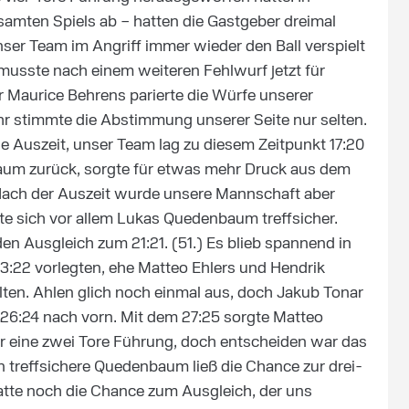
esamten Spiels ab – hatten die Gastgeber dreimal
ser Team im Angriff immer wieder den Ball verspielt
musste nach einem weiteren Fehlwurf jetzt für
Maurice Behrens parierte die Würfe unserer
r stimmte die Abstimmung unserer Seite nur selten.
e Auszeit, unser Team lag zu diesem Zeitpunkt 17:20
raum zurück, sorgte für etwas mehr Druck aus dem
ach der Auszeit wurde unsere Mannschaft aber
gte sich vor allem Lukas Quedenbaum treffsicher.
 Ausgleich zum 21:21. (51.) Es blieb spannend in
23:22 vorlegten, ehe Matteo Ehlers und Hendrik
ten. Ahlen glich noch einmal aus, doch Jakub Tonar
6:24 nach vorn. Mit dem 27:25 sorgte Matteo
r eine zwei Tore Führung, doch entscheiden war das
n treffsichere Quedenbaum ließ die Chance zur drei-
atte noch die Chance zum Ausgleich, der uns