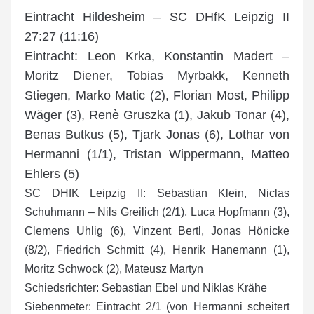
Eintracht Hildesheim – SC DHfK Leipzig II
27:27 (11:16)
Eintracht: Leon Krka, Konstantin Madert –
Moritz Diener, Tobias Myrbakk, Kenneth
Stiegen, Marko Matic (2), Florian Most, Philipp
Wäger (3), Renè Gruszka (1), Jakub Tonar (4),
Benas Butkus (5), Tjark Jonas (6), Lothar von
Hermanni (1/1), Tristan Wippermann, Matteo
Ehlers (5)
SC DHfK Leipzig II: Sebastian Klein, Niclas
Schuhmann – Nils Greilich (2/1), Luca Hopfmann (3),
Clemens Uhlig (6), Vinzent Bertl, Jonas Hönicke
(8/2), Friedrich Schmitt (4), Henrik Hanemann (1),
Moritz Schwock (2), Mateusz Martyn
Schiedsrichter: Sebastian Ebel und Niklas Krähe
Siebenmeter: Eintracht 2/1 (von Hermanni scheitert