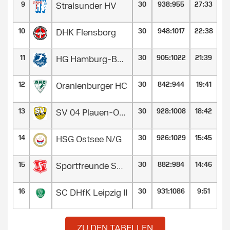
9
30
938
:
955
27:33
Stralsunder HV
10
30
948
:
1017
22:38
DHK Flensborg
11
30
905
:
1022
21:39
HG Hamburg-Barmbek
12
30
842
:
944
19:41
Oranienburger HC
13
30
928
:
1008
18:42
SV 04 Plauen-Oberlosa
14
30
926
:
1029
15:45
HSG Ostsee N/G
15
30
882
:
984
14:46
Sportfreunde Söhre von 1947
16
30
931
:
1086
9:51
SC DHfK Leipzig II
ZU DEN TABELLEN