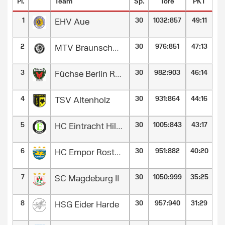
Pl.
Team
Sp.
Tore
PKT
1
30
1032
:
857
49:11
EHV Aue
2
30
976
:
851
47:13
MTV Braunschweig
3
30
982
:
903
46:14
Füchse Berlin Reinickendorf II
4
30
931
:
864
44:16
TSV Altenholz
5
30
1005
:
843
43:17
HC Eintracht Hildesheim
6
30
951
:
882
40:20
HC Empor Rostock
7
30
1050
:
999
35:25
SC Magdeburg II
8
30
957
:
940
31:29
HSG Eider Harde