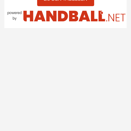
powered
by