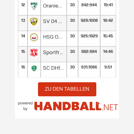
12
30
842
:
944
19:41
Oranienburger HC
13
30
928
:
1008
18:42
SV 04 Plauen-Oberlosa
14
30
926
:
1029
15:45
HSG Ostsee N/G
15
30
882
:
984
14:46
Sportfreunde Söhre von 1947
16
30
931
:
1086
9:51
SC DHfK Leipzig II
ZU DEN TABELLEN
powered
by