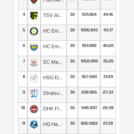
Füchse Berlin Reinickendorf II
4
30
931
:
864
44:16
TSV Altenholz
5
30
1005
:
843
43:17
HC Eintracht Hildesheim
6
30
951
:
882
40:20
HC Empor Rostock
7
30
1050
:
999
35:25
SC Magdeburg II
8
30
957
:
940
31:29
HSG Eider Harde
9
30
938
:
955
27:33
Stralsunder HV
10
30
948
:
1017
22:38
DHK Flensborg
11
30
905
:
1022
21:39
HG Hamburg-Barmbek