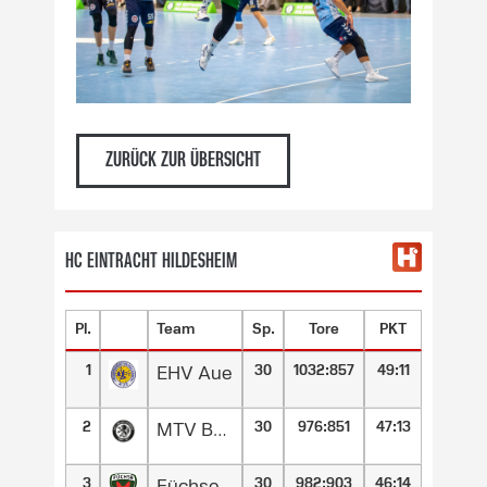
ZURÜCK ZUR ÜBERSICHT
HC EINTRACHT HILDESHEIM
Pl.
Team
Sp.
Tore
PKT
1
30
1032
:
857
49:11
EHV Aue
2
30
976
:
851
47:13
MTV Braunschweig
3
30
982
:
903
46:14