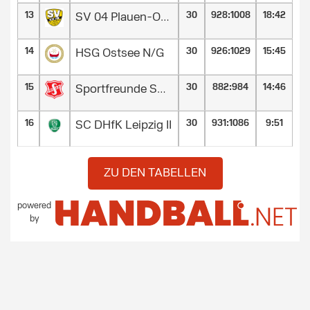
13
30
928
:
1008
18:42
SV 04 Plauen-Oberlosa
14
30
926
:
1029
15:45
HSG Ostsee N/G
15
30
882
:
984
14:46
Sportfreunde Söhre von 1947
16
30
931
:
1086
9:51
SC DHfK Leipzig II
ZU DEN TABELLEN
powered
by