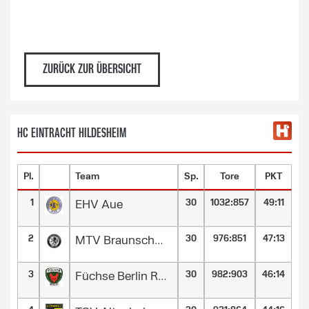
ZURÜCK ZUR ÜBERSICHT
HC EINTRACHT HILDESHEIM
Pl.
Team
Sp.
Tore
PKT
1
30
1032
:
857
49:11
EHV Aue
2
30
976
:
851
47:13
MTV Braunschweig
3
30
982
:
903
46:14
Füchse Berlin Reinickendorf II