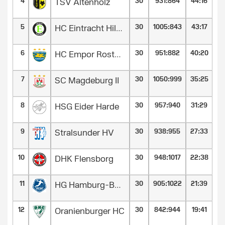
4
30
931
:
864
44:16
TSV Altenholz
5
30
1005
:
843
43:17
HC Eintracht Hildesheim
6
30
951
:
882
40:20
HC Empor Rostock
7
30
1050
:
999
35:25
SC Magdeburg II
8
30
957
:
940
31:29
HSG Eider Harde
9
30
938
:
955
27:33
Stralsunder HV
10
30
948
:
1017
22:38
DHK Flensborg
11
30
905
:
1022
21:39
HG Hamburg-Barmbek
12
30
842
:
944
19:41
Oranienburger HC