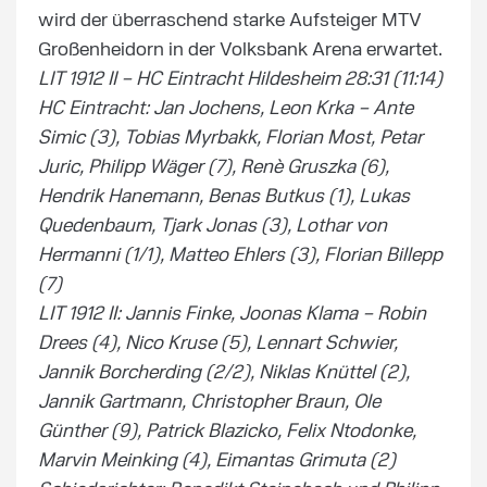
wird der überraschend starke Aufsteiger MTV
Großenheidorn in der Volksbank Arena erwartet.
LIT 1912 II – HC Eintracht Hildesheim 28:31 (11:14)
HC Eintracht: Jan Jochens, Leon Krka – Ante
Simic (3), Tobias Myrbakk, Florian Most, Petar
Juric, Philipp Wäger (7), Renè Gruszka (6),
Hendrik Hanemann, Benas Butkus (1), Lukas
Quedenbaum, Tjark Jonas (3), Lothar von
Hermanni (1/1), Matteo Ehlers (3), Florian Billepp
(7)
LIT 1912 II: Jannis Finke, Joonas Klama – Robin
Drees (4), Nico Kruse (5), Lennart Schwier,
Jannik Borcherding (2/2), Niklas Knüttel (2),
Jannik Gartmann, Christopher Braun, Ole
Günther (9), Patrick Blazicko, Felix Ntodonke,
Marvin Meinking (4), Eimantas Grimuta (2)