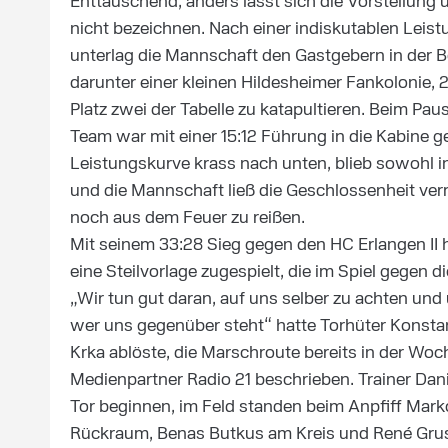
Enttäuschend, anders lässt sich die Vorstellung
nicht bezeichnen. Nach einer indiskutablen Leist
unterlag die Mannschaft den Gastgebern in der Be
darunter einer kleinen Hildesheimer Fankolonie, 
Platz zwei der Tabelle zu katapultieren. Beim Pa
Team war mit einer 15:12 Führung in die Kabine ge
Leistungskurve krass nach unten, blieb sowohl i
und die Mannschaft ließ die Geschlossenheit ver
noch aus dem Feuer zu reißen.
Mit seinem 33:28 Sieg gegen den HC Erlangen II
eine Steilvorlage zugespielt, die im Spiel gegen 
„Wir tun gut daran, auf uns selber zu achten un
wer uns gegenüber steht“ hatte Torhüter Konstan
Krka ablöste, die Marschroute bereits in der Woc
Medienpartner Radio 21 beschrieben. Trainer Dan
Tor beginnen, im Feld standen beim Anpfiff Mark
Rückraum, Benas Butkus am Kreis und René Grus