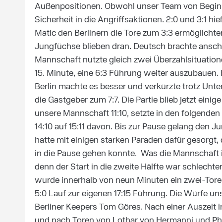
Außenpositionen. Obwohl unser Team von Beginn 
Sicherheit in die Angriffsaktionen. 2:0 und 3:1 h
Matic den Berlinern die Tore zum 3:3 ermöglichte
Jungfüchse blieben dran. Deutsch brachte anschl
Mannschaft nutzte gleich zwei Überzahlsituation
15. Minute, eine 6:3 Führung weiter auszubauen. 
Berlin machte es besser und verkürzte trotz Unter
die Gastgeber zum 7:7. Die Partie blieb jetzt eini
unsere Mannschaft 11:10, setzte in den folgende
14:10 auf 15:11 davon. Bis zur Pause gelang den 
hatte mit einigen starken Paraden dafür gesorgt
in die Pause gehen konnte. Was die Mannschaft i
denn der Start in die zweite Hälfte war schlechte
wurde innerhalb von neun Minuten ein zwei-Tore 
5:0 Lauf zur eigenen 17:15 Führung. Die Würfe un
Berliner Keepers Tom Göres. Nach einer Auszeit 
und nach Toren von Lothar von Hermanni und Phil