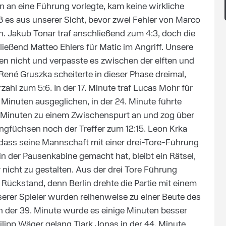
an eine Führung vorlegte, kam keine wirkliche
ieß es aus unserer Sicht, bevor zwei Fehler von Marco
n. Jakub Tonar traf anschließend zum 4:3, doch die
ießend Matteo Ehlers für Matic im Angriff. Unsere
en nicht und verpasste es zwischen der elften und
René Gruszka scheiterte in dieser Phase dreimal,
zahl zum 5:6. In der 17. Minute traf Lucas Mohr für
ge Minuten ausgeglichen, in der 24. Minute führte
n Minuten zu einem Zwischenspurt an und zog über
Jungfüchsen noch der Treffer zum 12:15. Leon Krka
, dass seine Mannschaft mit einer drei-Tore-Führung
n der Pausenkabine gemacht hat, bleibt ein Rätsel,
r nicht zu gestalten. Aus der drei Tore Führung
Rückstand, denn Berlin drehte die Partie mit einem
serer Spieler wurden reihenweise zu einer Beute des
in der 39. Minute wurde es einige Minuten besser
ipp Wäger gelang Tjark Jonas in der 44. Minute