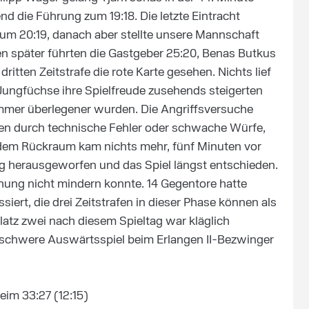
d die Führung zum 19:18. Die letzte Eintracht
zum 20:19, danach aber stellte unsere Mannschaft
n später führten die Gastgeber 25:20, Benas Butkus
dritten Zeitstrafe die rote Karte gesehen. Nichts lief
ungfüchse ihre Spielfreude zusehends steigerten
mmer überlegener wurden. Die Angriffsversuche
ten durch technische Fehler oder schwache Würfe,
s dem Rückraum kam nichts mehr, fünf Minuten vor
ng herausgeworfen und das Spiel längst entschieden.
hung nicht mindern konnte. 14 Gegentore hatte
ssiert, die drei Zeitstrafen in dieser Phase können als
Platz zwei nach diesem Spieltag war kläglich
schwere Auswärtsspiel beim Erlangen II-Bezwinger
eim 33:27 (12:15)