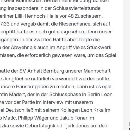
 unserer Mannschaft bei den Berliner Jungfüchsen
ung insbesondere in der Schlussviertelstunde
rliner Lilli-Hennoch-Halle vor 48 Zuschauern,
27:33 und vergab damit die Riesenchance, sich auf
usenpfiff hatte es noch gut ausgesehen, denn unser
gangen. In der zweiten Hälfte aber zeigte die
n der Abwehr als auch im Angriff vieles Stückwerk
missen, die erforderlich gewesen wäre, um das Spiel
 hatte der SV Anhalt Bernburg unserer Mannschaft
die Jungfüchse natürlich verwandelt werden sollte.
d unsere Hausaufgaben zu machen, dann ist es egal,
tin Madert, der in der Schlussphase in Berlin Leon
he vor der Partie im Interview mit unserem
iel Deutsch ließ mit seinem Kollegen Leon Krka im
o Matic, Philipp Wäger und Jakub Tonar im
zka sowie Geburtstagskind Tjark Jonas auf den