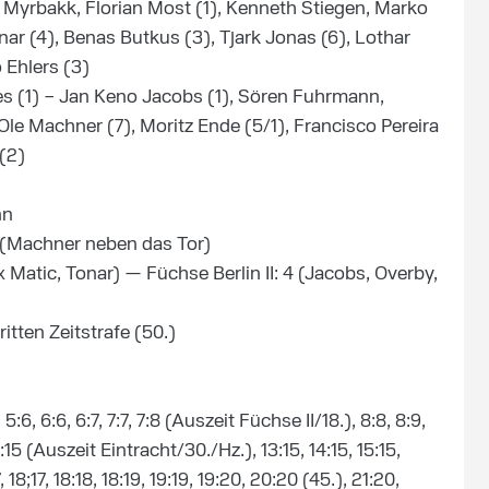
 Myrbakk, Florian Most (1), Kenneth Stiegen, Marko
ar (4), Benas Butkus (3), Tjark Jonas (6), Lothar
 Ehlers (3)
res (1) – Jan Keno Jacobs (1), Sören Fuhrmann,
), Ole Machner (7), Moritz Ende (5/1), Francisco Pereira
(2)
nn
/2 (Machner neben das Tor)
 x Matic, Tonar) — Füchse Berlin II: 4 (Jacobs, Overby,
itten Zeitstrafe (50.)
6. 5:6, 6:6, 6:7, 7:7, 7:8 (Auszeit Füchse II/18.), 8:8, 8:9,
, 12:15 (Auszeit Eintracht/30./Hz.), 13:15, 14:15, 15:15,
, 18;17, 18:18, 18:19, 19:19, 19:20, 20:20 (45.), 21:20,