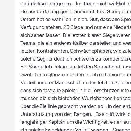
optimistisch entgegen. „Ich freue mich wirklich d
Herausforderung gerne annimmt. Erst Spenge un
Ostern hat es wahrlich in sich. Gut, dass alle Sp
Verfügung stehen. 25 Siege und nur eine Niederl
sich sehen lassen. Die letzten klaren Siege war
Teams, die ein anderes Kaliber darstellen und we
letzten Kontrahenten. Schwächephasen, wie zulet
solche Gegner deutlich schwerer zu kompensiere
Ein Sonderlob bekam am letzten Sonnabend unser
zwölf Toren glänzte, sondern auch mit seiner du
Vorteil unserer Mannschaft in den letzten Spiele
dass sich fast alle Spieler in die Torschützenli
müssen die sich bietenden Wurfchancen konsequ
über die Ziellinie gebracht werden soll. In den e
Unterstützung von den Rängen. „Das hilft wirkl
langjähriger Kapitän um die Wichtigkeit einer l
ein spielentscheidender Vorteil werden. „Spenge