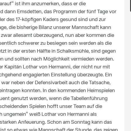
arauf“ ist ihm anzumerken, dass er die
d dann Emsdetten, das Programm der fünf Tage vor
ieler des 17-köpfigen Kaders gesund sind und zur
age, die bisherige Bilanz unserer Mannschaft kann
en zwar allesamt überzeugend, nun aber kommen die
sentlich schwerer zu besiegen sein werden als die
zt in der ersten Hälfte in Schalksmühle, sind gegen
n und sollten nach Möglichkeit vermieden werden.
 Kapitän Lothar von Hermanni, der nicht nur mit
rchgehend engagierten Einstellung überzeugte. Ein
n war neben der Defensivarbeit auch die Tatsache,
ste eintragen konnten. In den kommenden Heimspielen
ent genutzt werden, wenn die Tabellenführung
ntscheidenden Spielen hofft unser Team auf die
ich ungemein“ weiß Lothar von Hermanni als
autstarken Anfeuerung. Schon am Sonntag kann das
 ist so etwas wie Mannschaft der Stunde, das zeigen