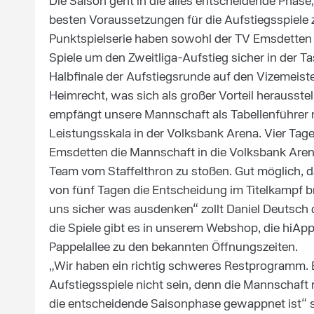
Die Saison geht in die alles entscheidende Phase
besten Voraussetzungen für die Aufstiegsspiele z
Punktspielserie haben sowohl der TV Emsdetten 
Spiele um den Zweitliga-Aufstieg sicher in der Ta
Halbfinale der Aufstiegsrunde auf den Vizemeist
Heimrecht, was sich als großer Vorteil herauss
empfängt unsere Mannschaft als Tabellenführer 
Leistungsskala in der Volksbank Arena. Vier T
Emsdetten die Mannschaft in die Volksbank Arena,
Team vom Staffelthron zu stoßen. Gut möglich, 
von fünf Tagen die Entscheidung im Titelkampf br
uns sicher was ausdenken“ zollt Daniel Deutsch
die Spiele gibt es in unserem Webshop, die hiApp
Pappelallee zu den bekannten Öffnungszeiten.
„Wir haben ein richtig schweres Restprogramm. B
Aufstiegsspiele nicht sein, denn die Mannschaft 
die entscheidende Saisonphase gewappnet ist“