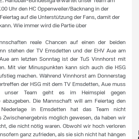
 2. Handball-Bundesliga erwartet unser Team am
7.00 Uhr den HC Oppenweiler/Backnang in der
eiertag auf die Unterstützung der Fans, damit der
nn. Wie immer wird die Partie über
nschaften reale Chancen auf einen der beiden
ktenn stehen der TV Emsdetten und der EHV Aue am
 Aue am letzten Sonntag ist der TuS Vinnhorst mit
en. Mit vier Minuspunkten kann sich auch die HSG
Aufstieg machen. Während Vinnhorst am Donnerstag
ndertreffen der HSG mit dem TV Emsdetten, Aue muss
ür unser Team geht es im Heimspiel gegen
e abzugeben. Die Mannschaft will am Feiertag den
e Niederlage in Emsdetten hat das Team nicht
es Zwischenergebnis möglich gewesen, da haben wir
cht, die nicht nötig waren. Obwohl wir hoch verloren
nsofern ganz zufrieden, als sie sich nicht hat hängen