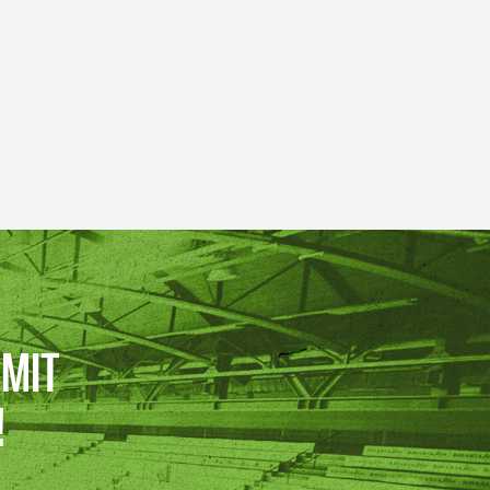
 MIT
!