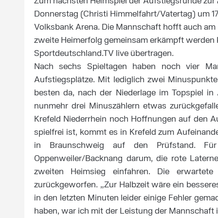
Zum nächsten Heimspiel der Aufstiegsrunde zur
Donnerstag (Christi Himmelfahrt/Vatertag) um 1
Volksbank Arena. Die Mannschaft hofft auch am F
zweite Heimerfolg gemeinsam erkämpft werden ka
Sportdeutschland.TV live übertragen.
Nach sechs Spieltagen haben noch vier Man
Aufstiegsplätze. Mit lediglich zwei Minuspun
besten da, nach der Niederlage im Topspiel in
nunmehr drei Minuszählern etwas zurückgefall
Krefeld Niederrhein noch Hoffnungen auf den 
spielfrei ist, kommt es in Krefeld zum Aufeina
in Braunschweig auf den Prüfstand. F
Oppenweiler/Backnang darum, die rote Latern
zweiten Heimsieg einfahren. Die erwartet
zurückgeworfen. „Zur Halbzeit wäre ein besser
in den letzten Minuten leider einige Fehler gema
haben, war ich mit der Leistung der Mannschaft i