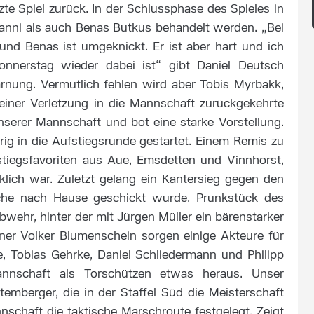
tzte Spiel zurück. In der Schlussphase des Spieles in
nni als auch Benas Butkus behandelt werden. „Bei
nd Benas ist umgeknickt. Er ist aber hart und ich
onnerstag wieder dabei ist“ gibt Daniel Deutsch
warnung. Vermutlich fehlen wird aber Tobis Myrbakk,
seiner Verletzung in die Mannschaft zurückgekehrte
serer Mannschaft und bot eine starke Vorstellung.
ig in die Aufstiegsrunde gestartet. Einem Remis zu
stiegsfavoriten aus Aue, Emsdetten und Vinnhorst,
klich war. Zuletzt gelang ein Kantersieg gegen den
sche nach Hause geschickt wurde. Prunkstück des
wehr, hinter der mit Jürgen Müller ein bärenstarker
iner Volker Blumenschein sorgen einige Akteure für
e, Tobias Gehrke, Daniel Schliedermann und Philipp
nnschaft als Torschützen etwas heraus. Unser
emberger, die in der Staffel Süd die Meisterschaft
nschaft die taktische Marschroute festgelegt. Zeigt