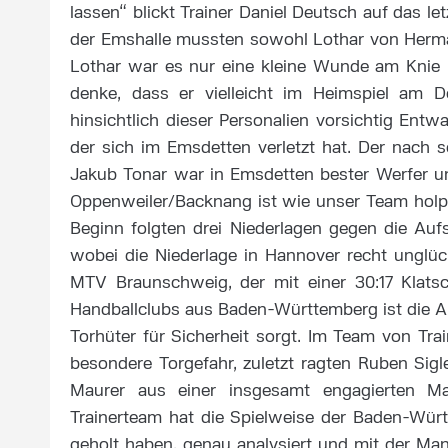
lassen“ blickt Trainer Daniel Deutsch auf das le
der Emshalle mussten sowohl Lothar von Herma
Lothar war es nur eine kleine Wunde am Knie u
denke, dass er vielleicht im Heimspiel am D
hinsichtlich dieser Personalien vorsichtig Ent
der sich im Emsdetten verletzt hat. Der nach 
Jakub Tonar war in Emsdetten bester Werfer un
Oppenweiler/Backnang ist wie unser Team holpr
Beginn folgten drei Niederlagen gegen die Auf
wobei die Niederlage in Hannover recht unglüc
MTV Braunschweig, der mit einer 30:17 Klat
Handballclubs aus Baden-Württemberg ist die Ab
Torhüter für Sicherheit sorgt. Im Team von Tra
besondere Torgefahr, zuletzt ragten Ruben Sigl
Maurer aus einer insgesamt engagierten Ma
Trainerteam hat die Spielweise der Baden-Württ
geholt haben, genau analysiert und mit der Man